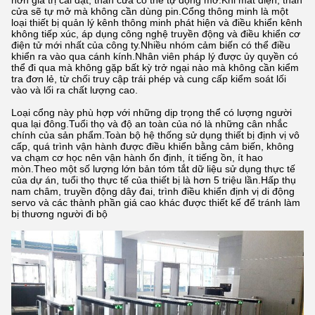
hơn giá trị cài đặt, thân cửa có thể tự động mở.Khi mất điện, thân
cửa sẽ tự mở mà không cần dùng pin.Cổng thông minh là một
loại thiết bị quản lý kênh thông minh phát hiện và điều khiển kênh
không tiếp xúc, áp dụng công nghệ truyền động và điều khiển cơ
điện tử mới nhất của công ty.Nhiều nhóm cảm biến có thể điều
khiển ra vào qua cánh kính.Nhân viên pháp lý được ủy quyền có
thể đi qua mà không gặp bất kỳ trở ngại nào mà không cần kiểm
tra đơn lẻ, từ chối truy cập trái phép và cung cấp kiểm soát lối
vào và lối ra chất lượng cao.
Loại cổng này phù hợp với những dịp trọng thể có lượng người
qua lại đông.Tuổi thọ và độ an toàn của nó là những cân nhắc
chính của sản phẩm.Toàn bộ hệ thống sử dụng thiết bị định vị vô
cấp, quá trình vận hành được điều khiển bằng cảm biến, không
va chạm cơ học nên vận hành ổn định, ít tiếng ồn, ít hao
mòn.Theo một số lượng lớn bản tóm tắt dữ liệu sử dụng thực tế
của dự án, tuổi thọ thực tế của thiết bị là hơn 5 triệu lần.Hấp thụ
nam châm, truyền động dây đai, trình điều khiển định vị di động
servo và các thành phần giá cao khác được thiết kế để tránh làm
bị thương người đi bộ