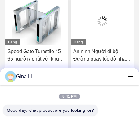
Băng
Băng
hình
hình
Speed Gate Turnstile 45-
An ninh Người đi bộ
65 người / phút với khung
Đường quay tốc độ nhanh
thép không gỉ 1,5mm
Rfid Card Swipe
Identification Đường quay
Gina Li
Nói Chuyện Ngay.
Nói Chuyện Ngay.
cho phòng tập thể dục
8:41 PM
Good day, what product are you looking for?
Shenzhen Zento Traffic Equipment Co., Ltd.
admin@zento-tech.com