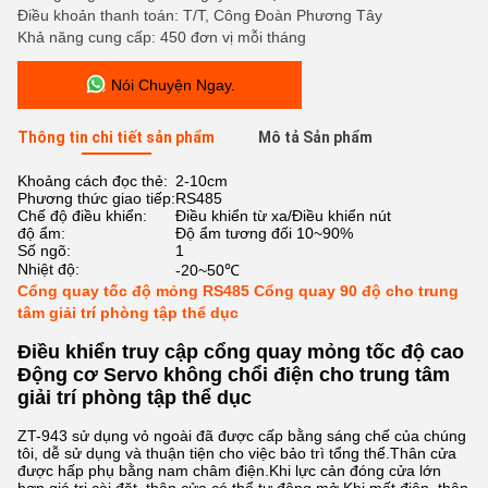
Điều khoản thanh toán: T/T, Công Đoàn Phương Tây
Khả năng cung cấp: 450 đơn vị mỗi tháng
Nói Chuyện Ngay.
Thông tin chi tiết sản phẩm
Mô tả Sản phẩm
Khoảng cách đọc thẻ:
2-10cm
Phương thức giao tiếp:
RS485
Chế độ điều khiển:
Điều khiển từ xa/Điều khiển nút
độ ẩm:
Độ ẩm tương đối 10~90%
Số ngõ:
1
Nhiệt độ:
-20~50℃
Cổng quay tốc độ mỏng RS485 Cổng quay 90 độ cho trung
tâm giải trí phòng tập thể dục
Điều khiển truy cập cổng quay mỏng tốc độ cao
Động cơ Servo không chổi điện cho trung tâm
giải trí phòng tập thể dục
ZT-943 sử dụng vỏ ngoài đã được cấp bằng sáng chế của chúng
tôi, dễ sử dụng và thuận tiện cho việc bảo trì tổng thể.Thân cửa
được hấp phụ bằng nam châm điện.Khi lực cản đóng cửa lớn