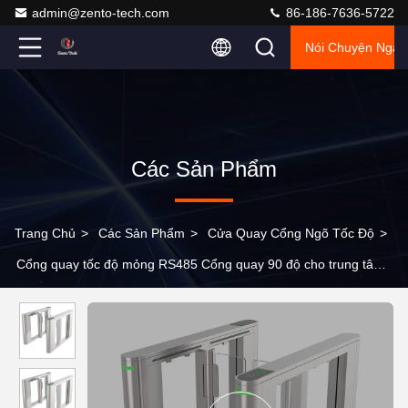
admin@zento-tech.com
86-186-7636-5722
Nói Chuyện Ngay
Các Sản Phẩm
Trang Chủ
>
Các Sản Phẩm
>
Cửa Quay Cổng Ngõ Tốc Độ
>
Cổng quay tốc độ mỏng RS485 Cổng quay 90 độ cho trung tâm
giải trí phòng tập thể dục