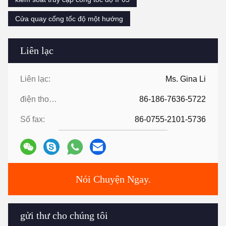
Cửa quay cổng tốc độ một hướng
Liên lạc
Liên lạc:
Ms. Gina Li
điện thoại:
86-186-7636-5722
Số fax:
86-0755-2101-5736
Nói Chuyện Ngay.
gửi thư cho chúng tôi