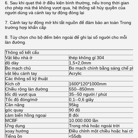
6. Sau khi quẹt thẻ ở điều kiện bình thường, nếu trong thời gian
cho phép mà thẻ không vượt qua, hệ thống sẽ hủy quyền của
người dùng và cánh tay tự động đóng lại
7. Cánh tay tự động mở khi tắt nguồn để đảm bảo an toàn Trong
trường hợp khẩn cấp
8. Tùy chọn cho bộ đếm bên ngoài để ghi lại số người cho mỗi
làn đường.
Thông số kết cấu
Vật liệu nhà ở
thép không gỉ 304
độ dày
1,5+2,0mm
Bo mạch chủ
Bo mạch chính bằng sáng chế phát 
vật liệu cánh tay
Acrylic
Các thông số kỹ thuật
Kích cỡ
1600*120*1000mm
Chiều rộng làn đường
550--850mm
tốc độ vượt qua
35--50 người / phút
Tốc độ đóng/mở
0,1--0,6 giây
Cân nặng
95kg
góc quay
90 độ
cảm biến hồng ngoại
8 đôi
MCBF
10.000.000 lần
Ứng dụng
Trong nhà hoặc ngoài trời
xoay hướng
Điều chỉnh một chiều hoặc hai chiề
Tiếng ồn
<55db