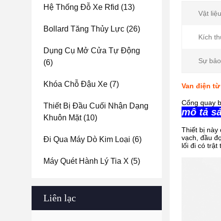
Hệ Thống Đỗ Xe Rfid
(13)
Vật liệu
Bollard Tăng Thủy Lực
(26)
Kích t
Dụng Cụ Mở Cửa Tự Động
Sự bảo
(6)
Khóa Chỗ Đậu Xe
(7)
Van điện t
Cổng quay b
Thiết Bị Đầu Cuối Nhận Dạng
mô tả sả
Khuôn Mặt
(10)
Thiết bị này
vạch, đầu đọ
Đi Qua Máy Dò Kim Loại
(6)
lối đi có trậ
Máy Quét Hành Lý Tia X
(5)
Liên lạc