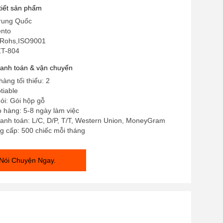
 tiết sản phẩm
rung Quốc
ento
 Rohs,ISO9001
ZT-804
hanh toán & vận chuyển
àng tối thiểu: 2
tiable
gói: Gói hộp gỗ
o hàng: 5-8 ngày làm việc
hanh toán: L/C, D/P, T/T, Western Union, MoneyGram
g cấp: 500 chiếc mỗi tháng
Nói Chuyện Ngay.