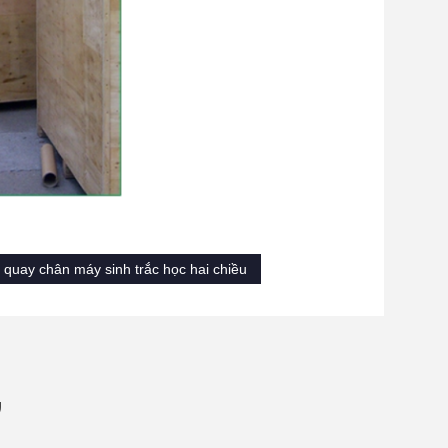
 quay chân máy sinh trắc học hai chiều
ự