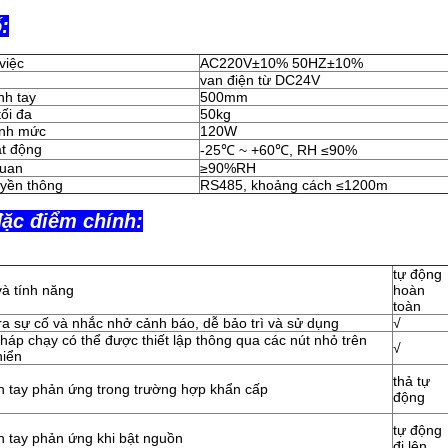
:
việc
AC220V±10% 50HZ±10%
van điện từ DC24V
nh tay
500mm
tối đa
50kg
ịnh mức
120W
ạt động
-25℃ ~ +60℃, RH ≤90%
quan
≥90%RH
uyền thông
RS485, khoảng cách ≤1200m
ặc điểm chính:
tự động
à tính năng
hoàn
toàn
ra sự cố và nhắc nhở cảnh báo, dễ bảo trì và sử dụng
√
áp chạy có thể được thiết lập thông qua các nút nhỏ trên
√
hiển
thả tự
h tay phản ứng trong trường hợp khẩn cấp
động
tự động
h tay phản ứng khi bật nguồn
đi lên