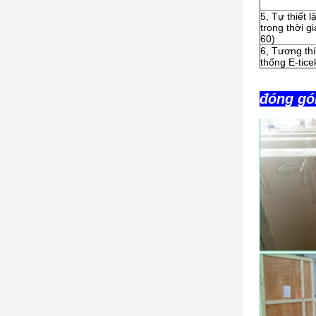
5, Tự thiết 
trong thời g
60)
6, Tương thí
thống E-tice
đóng gó