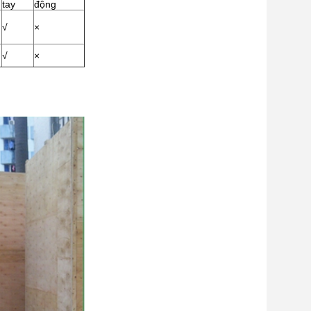
tay
động
√
×
√
×