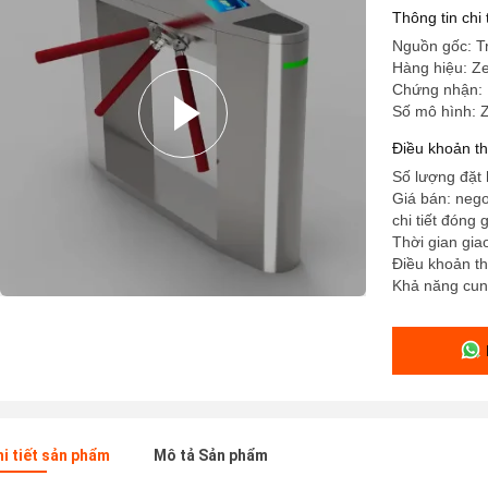
Thông tin chi
Nguồn gốc: T
Hàng hiệu: Z
Chứng nhận:
Số mô hình: 
Điều khoản t
Số lượng đặt h
Giá bán: nego
chi tiết đóng 
Thời gian gia
Điều khoản t
Khả năng cun
hi tiết sản phẩm
Mô tả Sản phẩm