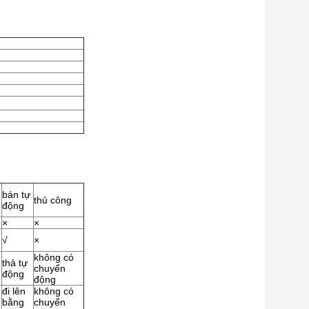
bán tự
thủ công
động
×
×
√
×
không có
thả tự
chuyển
động
động
đi lên
không có
bằng
chuyển