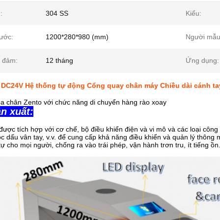
:
304 SS
Kiểu:
hước:
1200*280*980 (mm)
Người mẫu
 đảm:
12 tháng
Ứng dụng:
ừ DC24V Hệ thống tự động Cổng quay chân máy Chiều dài cánh t
a chân Zento với chức năng di chuyển hàng rào xoay
n xuất:
 được tích hợp với cơ chế, bộ điều khiển điện và vi mô và các loại côn
c dấu vân tay, v.v. để cung cấp khả năng điều khiển và quản lý thông 
t tự cho mọi người, chống ra vào trái phép, vận hành trơn tru, ít tiếng ồ