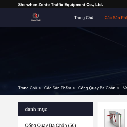
Shenzhen Zento Traffic Equipment Co., Ltd.
Trang Chủ
Các Sản P
Trang Chủ
>
Các Sản Phẩm
>
Cổng Quay Ba Chân
>
V
danh mục
Cổng Quay Ba Chân
(56)