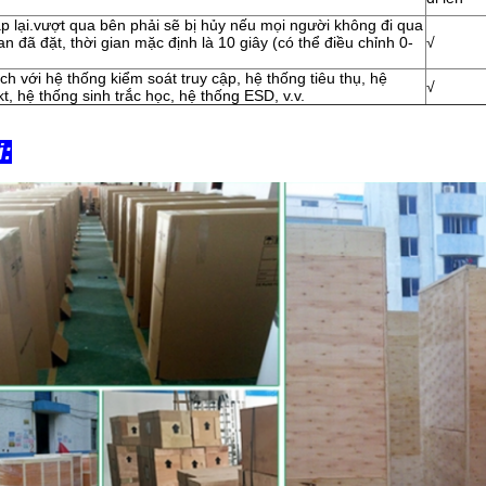
lập lại.vượt qua bên phải sẽ bị hủy nếu mọi người không đi qua
ian đã đặt, thời gian mặc định là 10 giây (có thể điều chỉnh 0-
√
ch với hệ thống kiểm soát truy cập, hệ thống tiêu thụ, hệ
√
kt, hệ thống sinh trắc học, hệ thống ESD, v.v.
i: