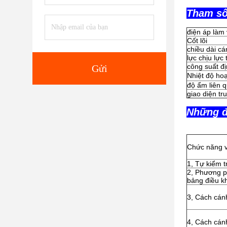
Tham số
điện áp làm 
Cốt lõi
chiều dài cá
lực chịu lực 
công suất đ
Gửi
Nhiệt độ ho
độ ẩm liên 
giao diện tr
Những đ
Chức năng v
1, Tự kiểm t
2, Phương ph
bảng điều k
3, Cách cán
4, Cách cán