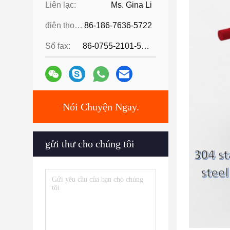
Liên lạc:
Ms. Gina Li
điện thoại:
86-186-7636-5722
Số fax:
86-0755-2101-5736
Nói Chuyện Ngay.
gửi thư cho chúng tôi