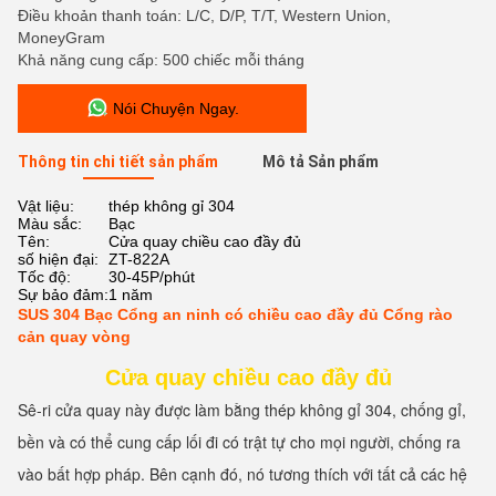
Điều khoản thanh toán: L/C, D/P, T/T, Western Union,
MoneyGram
Khả năng cung cấp: 500 chiếc mỗi tháng
Nói Chuyện Ngay.
Thông tin chi tiết sản phẩm
Mô tả Sản phẩm
Vật liệu:
thép không gỉ 304
Màu sắc:
Bạc
Tên:
Cửa quay chiều cao đầy đủ
số hiện đại:
ZT-822A
Tốc độ:
30-45P/phút
Sự bảo đảm:
1 năm
SUS 304 Bạc Cổng an ninh có chiều cao đầy đủ Cổng rào
cản quay vòng
Cửa quay chiều cao đầy đủ
Sê-ri cửa quay này được làm bằng thép không gỉ 304, chống gỉ, 
bền và có thể cung cấp lối đi có trật tự cho mọi người, chống ra 
vào bất hợp pháp. Bên cạnh đó, nó tương thích với tất cả các hệ 