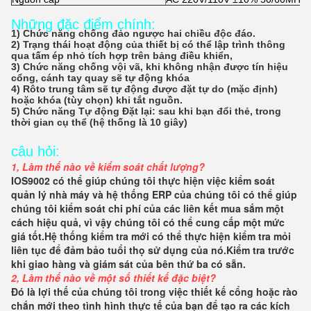
Những đặc điểm chính:
1) Chức năng chống đảo ngược hai chiều độc đáo.
2) Trạng thái hoạt động của thiết bị có thể lập trình thông 
qua tấm ép nhỏ tích hợp trên bảng điều khiển,
3) Chức năng chống vội vã, khi không nhận được tín hiệu 
cổng, cánh tay quay sẽ tự động khóa
4) Rôto trung tâm sẽ tự động được đặt tự do (mặc định) 
hoặc khóa (tùy chọn) khi tắt nguồn.
5) Chức năng Tự động Đặt lại: sau khi bạn đổi thẻ, trong 
thời gian cụ thể (hệ thống là 10 giây)
câu hỏi:
1, Làm thế nào về kiểm soát chất lượng?
IOS9002 có thể giúp chúng tôi thực hiện việc kiểm soát 
quản lý nhà máy và hệ thống ERP của chúng tôi có thể giúp 
chúng tôi kiểm soát chi phí của các liên kết mua sắm một 
cách hiệu quả, vì vậy chúng tôi có thể cung cấp một mức 
giá tốt.Hệ thống kiểm tra mới có thể thực hiện kiểm tra mỏi 
liên tục để đảm bảo tuổi thọ sử dụng của nó.Kiểm tra trước 
khi giao hàng và giám sát của bên thứ ba có sẵn.
2, Làm thế nào về một số thiết kế đặc biệt?
Đó là lợi thế của chúng tôi trong việc thiết kế cổng hoặc rào 
chắn mới theo tình hình thực tế của bạn để tạo ra các kích 