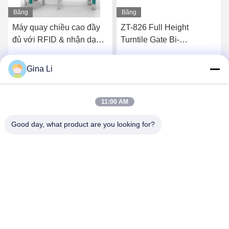
Băng
Băng
hình
hình
Máy quay chiều cao đầy
ZT-826 Full Height
đủ với RFID & nhận dạng
Turntile Gate Bi-
khuôn mặt, 230KG
Directional Access
Control (Chế độ kiểm soát
Gina Li
Nói Chuyện Ngay.
Nói Chuyện Ngay.
truy cập hai hướng)
11:00 AM
Good day, what product are you looking for?
Shenzhen Zento Traffic Equipment Co., Ltd.
admin@zento-tech.com
86-186-7636-5722
Tòa nhà thứ bảy, Khu công nghiệp Baohu, quận Guanlan
longhua, Thâm Quyến, Quảng Đông Trung Quốc