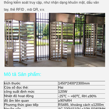
thống kiểm soát truy cập, như nhận dạng khuôn mặt, dấu vân 
tay, thẻ RFID , mã QR, v.v.
Mô tả Sản phẩm:
kích thước
1450*2400*2300mm
Cửa sổ đọc thẻ:
Hai
công suất định mức
120W
Nhiệt độ hoạt động
-25℃ ~ +60℃, RH ≤90%
độ ẩm liên quan
≥90%RH
Phương thức giao tiếp
RS485, khoảng cách ≤1200m
Nguồn cấp
AC 220V/110V ±10% 50/60MHZ (