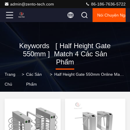
admin@zento-tech.com
86-186-7636-5722
Nói Chuyện Ngay
Keywords [ Half Height Gate
550mm ] Match 4 Các Sản
Phẩm
Trang
>
Các Sản
>
Half Height Gate 550mm Online Manufacturer
Chủ
Phẩm