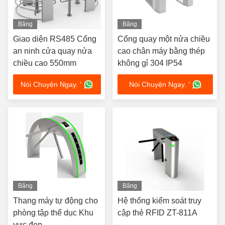
Băng
Băng
hình
hình
Giao diện RS485 Cổng
Cổng quay một nửa chiều
an ninh cửa quay nửa
cao chân máy bằng thép
chiều cao 550mm
không gỉ 304 IP54
Nói Chuyện Ngay. '
Nói Chuyện Ngay. '
Băng
Băng
hình
hình
Thang máy tự động cho
Hệ thống kiểm soát truy
phòng tập thể dục Khu
cập thẻ RFID ZT-811A
vực đẹp