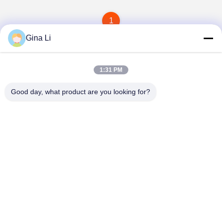
1
Gina Li
1:31 PM
Good day, what product are you looking for?
Shenzhen Zento Traffic Equipment Co., Ltd.
admin@zento-tech.com
86-186-7636-5722
Tòa nhà thứ bảy, Khu công nghiệp Baohu, quận Guanlan
longhua, Thâm Quyến, Quảng Đông Trung Quốc